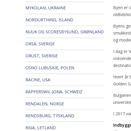
Byen er o
MYKOLAIV, UKRAINE
oldtidshis
NORDURTHING, ISLAND
Byens ge
NUUK OG SCORESBYSUND, GRØNLAND
smukkeste
og moder
ORSA, SVERIGE
I dag er 
ORUST, SVERIGE
voksende 
destinati
OSNO LUBUSKIE, POLEN
Hvert år 
RACINE, USA
Golden Sa
RAPPERSWIL-JONA, SCHWEIZ
Bulgarien
universit
RENDALEN, NORGE
I 2017 va
RENDSBURG, TYSKLAND
Indbygg
RIGA, LETLAND