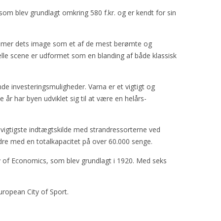
m blev grundlagt omkring 580 f.kr. og er kendt for sin
temmer dets image som et af de mest berømte og
elle scene er udformet som en blanding af både klassisk
nde investeringsmuligheder. Varna er et vigtigt og
r har byen udviklet sig til at være en helårs-
 vigtigste indtægtskilde med strandressorterne ved
dre med en totalkapacitet på over 60.000 senge.
ty of Economics, som blev grundlagt i 1920. Med seks
European City of Sport.