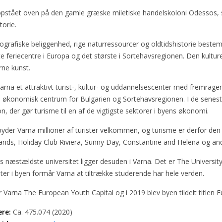
pstået oven på den gamle græske miletiske handelskoloni Odessos, so
torie.
ografiske beliggenhed, rige naturressourcer og oldtidshistorie bes
 feriecentre i Europa og det største i Sortehavsregionen. Den kultur
ne kunst.
Varna et attraktivt turist-, kultur- og uddannelsescenter med fremrage
økonomisk centrum for Bulgarien og Sortehavsregionen. I de seneste å
on, der gør turisme til en af de vigtigste sektorer i byens økonomi.
byder Varna millioner af turister velkommen, og turisme er derfor den
nds, Holiday Club Riviera, Sunny Day, Constantine and Helena og an
s næstældste universitet ligger desuden i Varna. Det er The Universi
eter i byen formår Varna at tiltrække studerende har hele verden.
r Varna The European Youth Capital og i 2019 blev byen tildelt titlen 
ere:
Ca. 475.074 (2020)