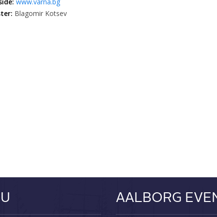
ide:
www.varna.bg
ter:
Blagomir Kotsev
NU
AALBORG EVE