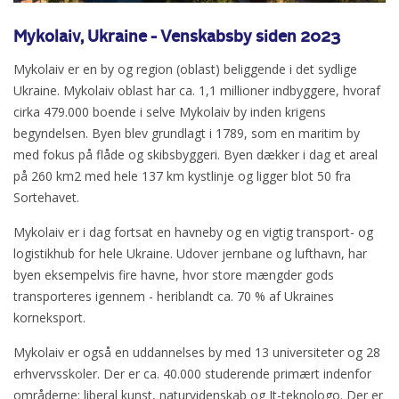
Mykolaiv, Ukraine - Venskabsby siden 2023
Mykolaiv er en by og region (oblast) beliggende i det sydlige
Ukraine. Mykolaiv oblast har ca. 1,1 millioner indbyggere, hvoraf
cirka 479.000 boende i selve Mykolaiv by inden krigens
begyndelsen. Byen blev grundlagt i 1789, som en maritim by
med fokus på flåde og skibsbyggeri. Byen dækker i dag et areal
på 260 km2 med hele 137 km kystlinje og ligger blot 50 fra
Sortehavet.
Mykolaiv er i dag fortsat en havneby og en vigtig transport- og
logistikhub for hele Ukraine. Udover jernbane og lufthavn, har
byen eksempelvis fire havne, hvor store mængder gods
transporteres igennem - heriblandt ca. 70 % af Ukraines
korneksport.
Mykolaiv er også en uddannelses by med 13 universiteter og 28
erhvervsskoler. Der er ca. 40.000 studerende primært indenfor
områderne: liberal kunst, naturvidenskab og It-teknologo. Der er