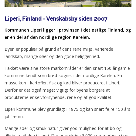
Liperi, Finland - Venskabsby siden 2007
Kommunen Liperi ligger i provinsen i det østlige Finland, og
er en del af den nordlige region Karelen.
Byen er populær på grund af dens rene miljø, varierede
landskab, mange søer og den gode beliggenhed.
Takket være sine store markområder er den snart 150 år gamle
kommune kendt som brød-sognet i det nordlige Karelen. En
masse korn, kartofler, fisk og kød bliver produceret i Liperi.
Derfor er det også meget vigtigt for byens borgere at
produkterne er selvforsynende, rene og af god kvalitet.
Liperi kommune blev grundlagt i 1875 og kan snart fejre 150 års
jubilæum.
Mange søer og smuk natur giver god mulighed for at bo og
tilbringe fritiden i Liperi. Der er omkring 3.000 sommerhuse i og