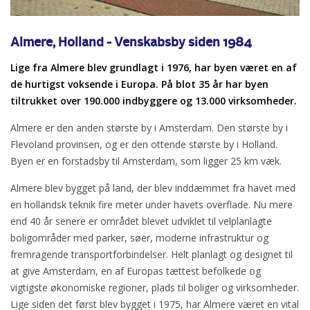
Almere, Holland - Venskabsby siden 1984
Lige fra Almere blev grundlagt i 1976, har byen været en af
de hurtigst voksende i Europa. På blot 35 år har byen
tiltrukket over 190.000 indbyggere og 13.000 virksomheder.
Almere er den anden største by i Amsterdam. Den største by i
Flevoland provinsen, og er den ottende største by i Holland.
Byen er en forstadsby til Amsterdam, som ligger 25 km væk.
Almere blev bygget på land, der blev inddæmmet fra havet med
en hollandsk teknik fire meter under havets overflade. Nu mere
end 40 år senere er området blevet udviklet til velplanlagte
boligområder med parker, søer, moderne infrastruktur og
fremragende transportforbindelser. Helt planlagt og designet til
at give Amsterdam, en af Europas tættest befolkede og
vigtigste økonomiske regioner, plads til boliger og virksomheder.
Lige siden det først blev bygget i 1975, har Almere været en vital