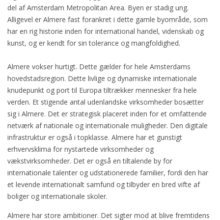
del af Amsterdam Metropolitan Area. Byen er stadig ung.
Alligevel er Almere fast forankret i dette gamle byområde, som
har en rig historie inden for international handel, videnskab og
kunst, og er kendt for sin tolerance og mangfoldighed.
Almere vokser hurtigt. Dette gælder for hele Amsterdams
hovedstadsregion. Dette livlige og dynamiske internationale
knudepunkt og port til Europa tiltrækker mennesker fra hele
verden.
Et stigende antal udenlandske virksomheder bosætter
sig i Almere. Det er strategisk placeret inden for et omfattende
netværk af nationale og internationale muligheder. Den digitale
infrastruktur er også i topklasse. Almere har et gunstigt
erhvervsklima for nystartede virksomheder og
vækstvirksomheder. Det er også en tiltalende by for
internationale talenter og udstationerede familier, fordi den har
et levende internationalt samfund og tilbyder en bred vifte af
boliger og internationale skoler.
Almere har store ambitioner. Det sigter mod at blive fremtidens