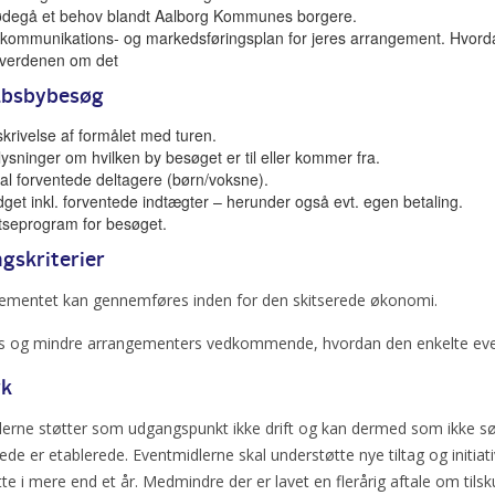
ødegå et behov blandt Aalborg Kommunes borgere.
kommunikations- og markedsføringsplan for jeres arrangement. Hvordan 
verdenen om det
absbybesøg
krivelse af formålet med turen.
ysninger om hvilken by besøget er til eller kommer fra.
al forventede deltagere (børn/voksne).
get inkl. forventede indtægter – herunder også evt. egen betaling.
tseprogram for besøget.
ngskriterier
gementet kan gennemføres inden for den skitserede økonomi.
ts og mindre arrangementers vedkommende, hvordan den enkelte event
k
erne støtter som udgangspunkt ikke drift og kan dermed som ikke søg
ede er etablerede. Eventmidlerne skal understøtte nye tiltag og initiat
te i mere end et år. Medmindre der er lavet en flerårig aftale om tils