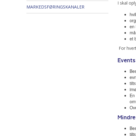
I skal opl
MARKEDSFØRINGSKANALER
hvi
org
en 
mål
et 
For hvert
Events
Bes
evn
til
im
En 
om
Ove
Mindre
Bes
til