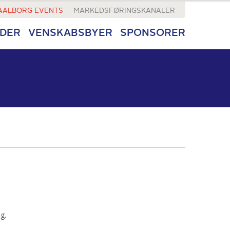
AALBORG EVENTS
MARKEDSFØRINGSKANALER
DER
VENSKABSBYER
SPONSORER
g.