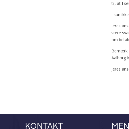
til, at I 
I kan ikk
Jeres ans
være svar
om beløb 
Bemærk: H
Aalborg K
Jeres ans
KONTAKT
ME