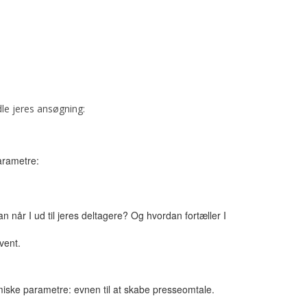
dle jeres ansøgning:
arametre:
når I ud til jeres deltagere? Og hvordan fortæller I
vent.
miske parametre: evnen til at skabe presseomtale.