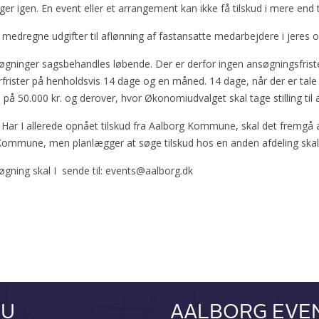
søger igen. En event eller et arrangement kan ikke få tilskud i mere end t
e medregne udgifter til aflønning af fastansatte medarbejdere i jeres o
øgninger sagsbehandles løbende. Der er derfor ingen ansøgningsfrister.
frister på henholdsvis 14 dage og en måned. 14 dage, når der er tale
på 50.000 kr. og derover, hvor Økonomiudvalget skal tage stilling til
ar I allerede opnået tilskud fra Aalborg Kommune, skal det fremgå af 
ommune, men planlægger at søge tilskud hos en anden afdeling skal 
øgning skal I sende til: events@aalborg.dk
NU
AALBORG EVE