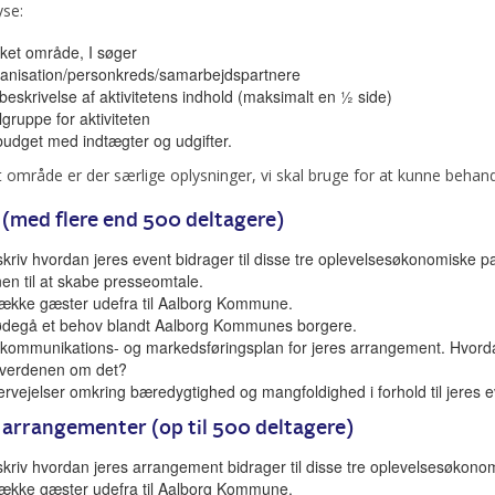
yse:
lket område, I søger
anisation/personkreds/samarbejdspartnere
beskrivelse af aktivitetens indhold (maksimalt en ½ side)
gruppe for aktiviteten
budget med indtægter og udgifter.
 område er der særlige oplysninger, vi skal bruge for at kunne behan
 (med flere end 500 deltagere)
kriv hvordan jeres event bidrager til disse tre oplevelsesøkonomiske p
en til at skabe presseomtale.
trække gæster udefra til Aalborg Kommune.
ødegå et behov blandt Aalborg Kommunes borgere.
kommunikations- og markedsføringsplan for jeres arrangement. Hvordan 
verdenen om det?
rvejelser omkring bæredygtighed og mangfoldighed i forhold til jeres e
 arrangementer (op til 500 deltagere)
kriv hvordan jeres arrangement bidrager til disse tre oplevelsesøkono
trække gæster udefra til Aalborg Kommune.