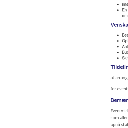
im
En 
om
Vensk
Bes
Opl
Ant
Bud
Ski
Tildeli
at arran
for even
Bemær
Eventmidl
som aller
opnå støt