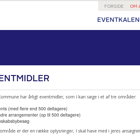
FORSIDE
OM 
EVENTKALEN
ENTMIDLER
ommune har årligt eventmidler, som I kan søge i et af tre områder:
nts (med flere end 500 deltagere)
dre arrangementer (op til 500 deltagere)
nskabsbybesøg
 område er der en række oplysninger, I skal have med i jeres ansøgnin