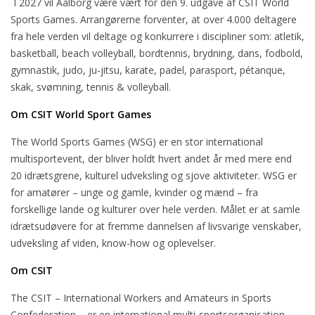
I 2027 vil Aalborg være vært for den 9. udgave af CSIT World
Sports Games. Arrangørerne forventer, at over 4.000 deltagere
fra hele verden vil deltage og konkurrere i discipliner som: atletik,
basketball, beach volleyball, bordtennis, brydning, dans, fodbold,
gymnastik, judo, ju-jitsu, karate, padel, parasport, pétanque,
skak, svømning, tennis & volleyball.
Om CSIT World Sport Games
The World Sports Games (WSG) er en stor international
multisportevent, der bliver holdt hvert andet år med mere end
20 idrætsgrene, kulturel udveksling og sjove aktiviteter. WSG er
for amatører – unge og gamle, kvinder og mænd – fra
forskellige lande og kulturer over hele verden. Målet er at samle
idrætsudøvere for at fremme dannelsen af livsvarige venskaber,
udveksling af viden, know-how og oplevelser.
Om CSIT
The CSIT – International Workers and Amateurs in Sports
Confederation – er en international multi-sportsorganisation.